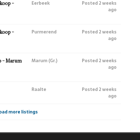
Eerbeek
Posted 2 weeks
koop –
ago
Purmerend
Posted 2 weeks
koop –
ago
Marum (Gr.)
Posted 2 weeks
p – Marum
ago
Raalte
Posted 2 weeks
ago
oad more listings