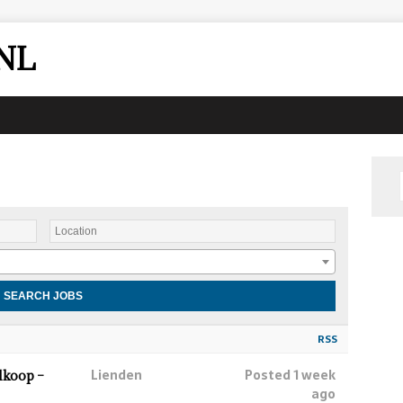
NL
RSS
Lienden
Posted 1 week
lkoop –
ago