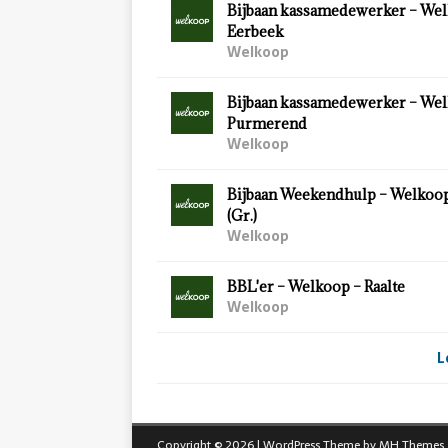
Bijbaan kassamedewerker – Wel
Eerbeek
Welkoop
Bijbaan kassamedewerker – Wel
Purmerend
Welkoop
Bijbaan Weekendhulp – Welkoo
(Gr.)
Welkoop
BBL'er – Welkoop – Raalte
Welkoop
L
Copyright © 2026 | WordPress Theme by
MH Themes