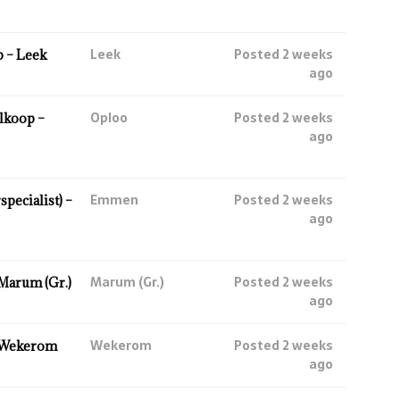
Leek
Posted 2 weeks
 – Leek
ago
Oploo
Posted 2 weeks
lkoop –
ago
Emmen
Posted 2 weeks
ecialist) –
ago
Marum (Gr.)
Posted 2 weeks
Marum (Gr.)
ago
Wekerom
Posted 2 weeks
 Wekerom
ago