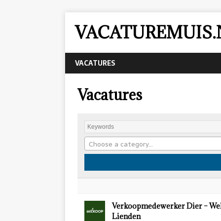
VACATUREMUIS.
VACATURES
Vacatures
Choose a category…
Verkoopmedewerker Dier – We
Lienden