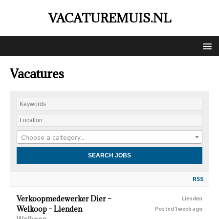
VACATUREMUIS.NL
Vacatures
Choose a category…
RSS
Verkoopmedewerker Dier –
Lienden
Welkoop – Lienden
Posted 1 week ago
Welkoop