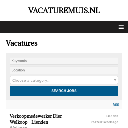
VACATUREMUIS.NL
Vacatures
Choose a category…
RSS
Verkoopmedewerker Dier –
Lienden
Welkoop – Lienden
Posted 1 week ago
Welkoop