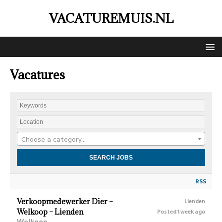
VACATUREMUIS.NL
Vacatures
Choose a category…
RSS
Verkoopmedewerker Dier –
Lienden
Welkoop – Lienden
Posted 1 week ago
Welkoop