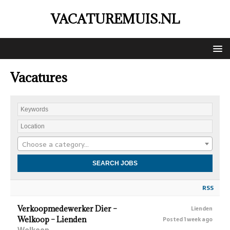
VACATUREMUIS.NL
Vacatures
Choose a category…
RSS
Verkoopmedewerker Dier –
Lienden
Welkoop – Lienden
Posted 1 week ago
Welkoop