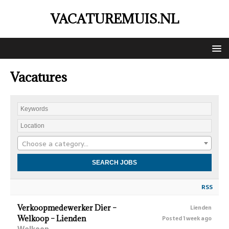
VACATUREMUIS.NL
Vacatures
Choose a category…
RSS
Verkoopmedewerker Dier –
Lienden
Welkoop – Lienden
Posted 1 week ago
Welkoop