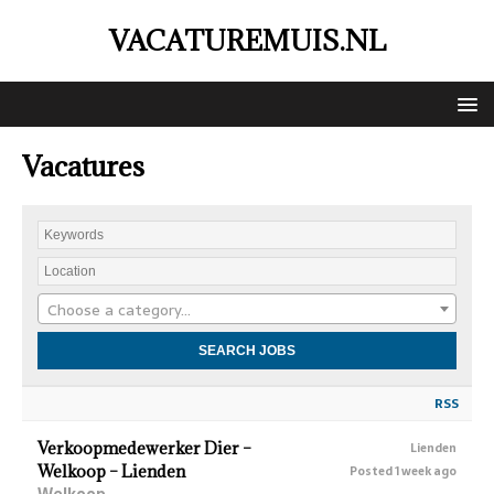
VACATUREMUIS.NL
Vacatures
Choose a category…
RSS
Verkoopmedewerker Dier –
Lienden
Welkoop – Lienden
Posted 1 week ago
Welkoop