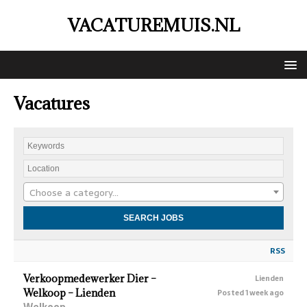
VACATUREMUIS.NL
Vacatures
Choose a category…
RSS
Verkoopmedewerker Dier –
Lienden
Welkoop – Lienden
Posted 1 week ago
Welkoop