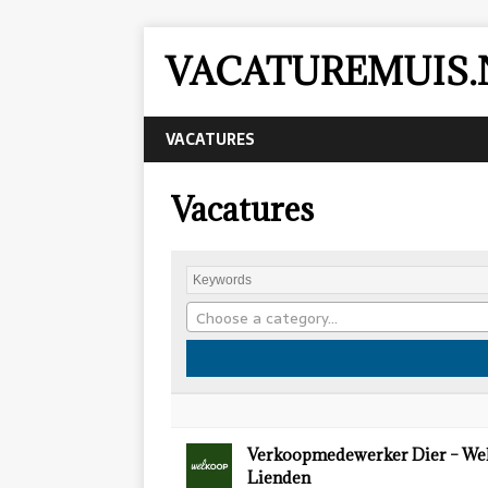
VACATUREMUIS.
VACATURES
Vacatures
Choose a category…
Verkoopmedewerker Dier – We
Lienden