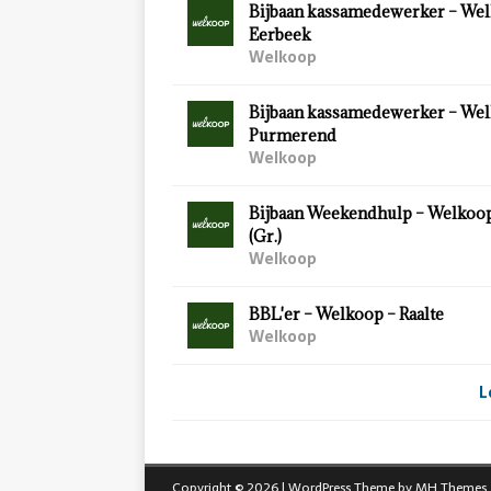
Bijbaan kassamedewerker – Wel
Eerbeek
Welkoop
Bijbaan kassamedewerker – Wel
Purmerend
Welkoop
Bijbaan Weekendhulp – Welkoo
(Gr.)
Welkoop
BBL'er – Welkoop – Raalte
Welkoop
L
Copyright © 2026 | WordPress Theme by
MH Themes