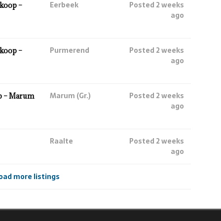
Eerbeek
Posted 2 weeks
koop –
ago
Purmerend
Posted 2 weeks
koop –
ago
Marum (Gr.)
Posted 2 weeks
p – Marum
ago
Raalte
Posted 2 weeks
ago
oad more listings