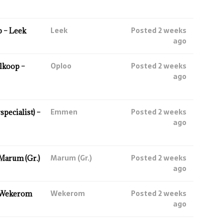
Leek
Posted 2 weeks
 – Leek
ago
Oploo
Posted 2 weeks
lkoop –
ago
Emmen
Posted 2 weeks
ecialist) –
ago
Marum (Gr.)
Posted 2 weeks
Marum (Gr.)
ago
Wekerom
Posted 2 weeks
 Wekerom
ago