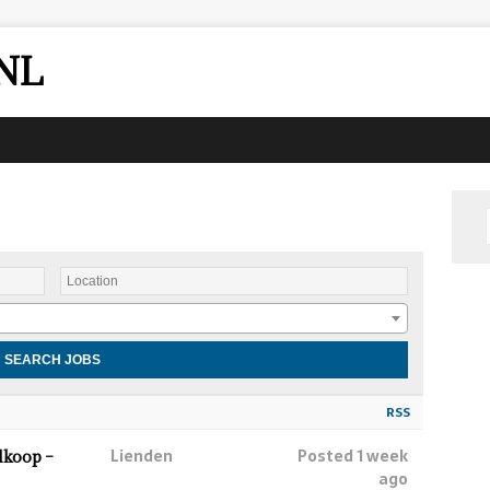
NL
RSS
Lienden
Posted 1 week
lkoop –
ago