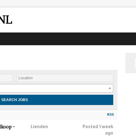
NL
RSS
Lienden
Posted 1 week
lkoop –
ago