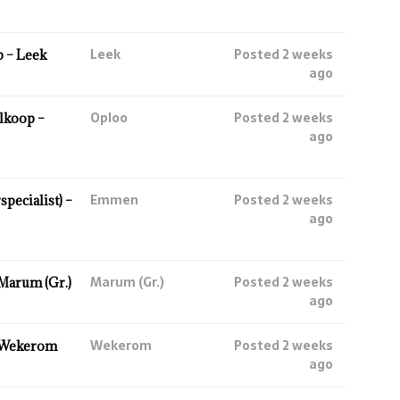
Leek
Posted 2 weeks
 – Leek
ago
Oploo
Posted 2 weeks
lkoop –
ago
Emmen
Posted 2 weeks
ecialist) –
ago
Marum (Gr.)
Posted 2 weeks
Marum (Gr.)
ago
Wekerom
Posted 2 weeks
 Wekerom
ago