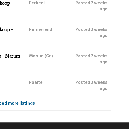
Eerbeek
Posted 2 weeks
koop –
ago
Purmerend
Posted 2 weeks
koop –
ago
Marum (Gr.)
Posted 2 weeks
p – Marum
ago
Raalte
Posted 2 weeks
ago
oad more listings