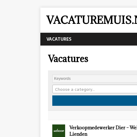
VACATUREMUIS.
VACATURES
Vacatures
Choose a category…
Verkoopmedewerker Dier – We
Lienden