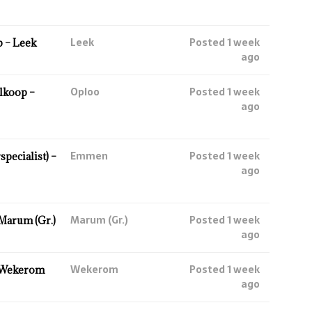
Leek
Posted 1 week
 – Leek
ago
Oploo
Posted 1 week
lkoop –
ago
Emmen
Posted 1 week
ecialist) –
ago
Marum (Gr.)
Posted 1 week
Marum (Gr.)
ago
Wekerom
Posted 1 week
 Wekerom
ago