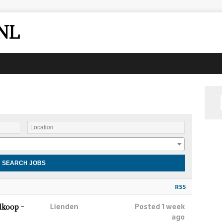
NL
RSS
Lienden
Posted 1 week
lkoop –
ago