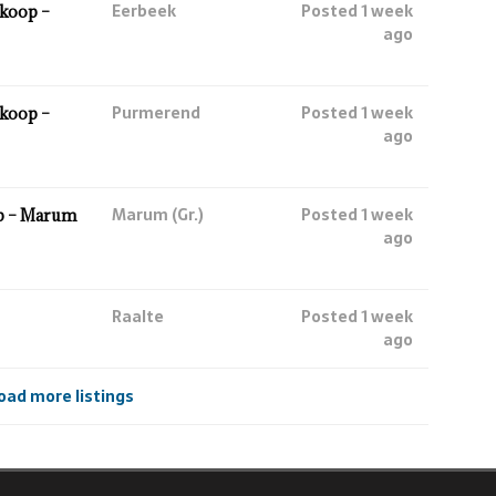
Eerbeek
Posted 1 week
koop –
ago
Purmerend
Posted 1 week
koop –
ago
Marum (Gr.)
Posted 1 week
p – Marum
ago
Raalte
Posted 1 week
ago
oad more listings