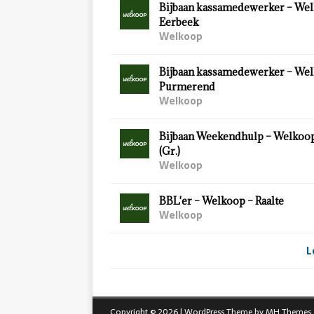
Bijbaan kassamedewerker – Wel
Eerbeek
Welkoop
Bijbaan kassamedewerker – Wel
Purmerend
Welkoop
Bijbaan Weekendhulp – Welkoo
(Gr.)
Welkoop
BBL'er – Welkoop – Raalte
Welkoop
L
Copyright © 2026 | WordPress Theme by
MH Themes