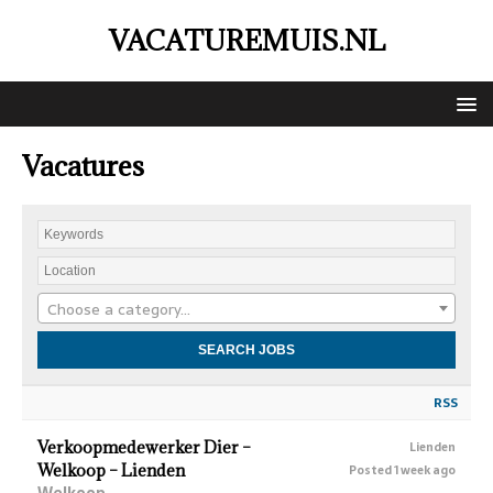
VACATUREMUIS.NL
Vacatures
Choose a category…
RSS
Verkoopmedewerker Dier –
Lienden
Welkoop – Lienden
Posted 1 week ago
Welkoop