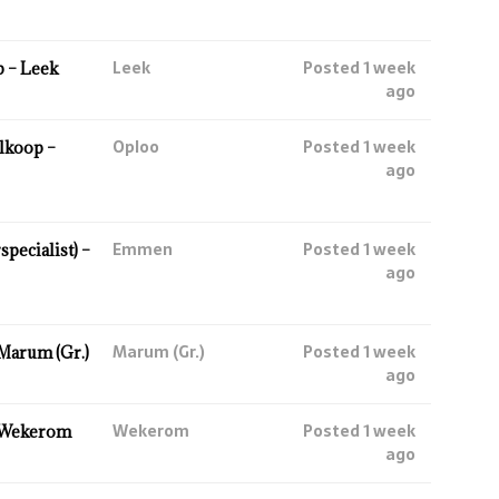
Leek
Posted 1 week
 – Leek
ago
Oploo
Posted 1 week
lkoop –
ago
Emmen
Posted 1 week
ecialist) –
ago
Marum (Gr.)
Posted 1 week
Marum (Gr.)
ago
Wekerom
Posted 1 week
 Wekerom
ago