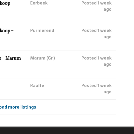
Eerbeek
Posted 1 week
koop –
ago
Purmerend
Posted 1 week
koop –
ago
Marum (Gr.)
Posted 1 week
p – Marum
ago
Raalte
Posted 1 week
ago
oad more listings