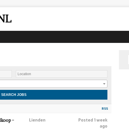
NL
RSS
Lienden
Posted 1 week
lkoop –
ago