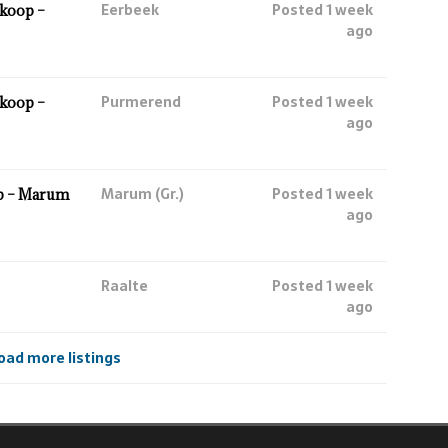
Eerbeek
Posted 1 week
koop –
ago
Purmerend
Posted 1 week
koop –
ago
Marum (Gr.)
Posted 1 week
p – Marum
ago
Raalte
Posted 1 week
ago
oad more listings