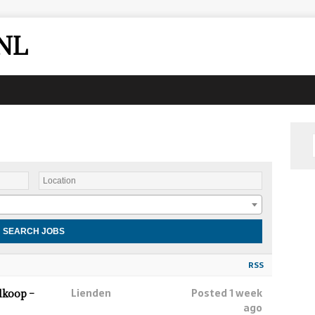
NL
RSS
Lienden
Posted 1 week
lkoop –
ago