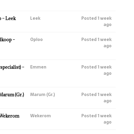
Leek
Posted 1 week
 – Leek
ago
Oploo
Posted 1 week
lkoop –
ago
Emmen
Posted 1 week
ecialist) –
ago
Marum (Gr.)
Posted 1 week
Marum (Gr.)
ago
Wekerom
Posted 1 week
 Wekerom
ago