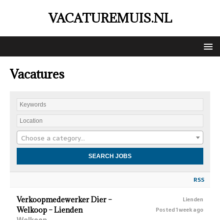
VACATUREMUIS.NL
Vacatures
Choose a category…
RSS
Verkoopmedewerker Dier –
Lienden
Welkoop – Lienden
Posted 1 week ago
Welkoop