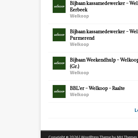
Bijbaan kassamedewerker – Wel
Eerbeek
Welkoop
Bijbaan kassamedewerker – Wel
Purmerend
Welkoop
Bijbaan Weekendhulp – Welkoo
(Gr.)
Welkoop
BBL'er – Welkoop – Raalte
Welkoop
L
Copyright © 2026 | WordPress Theme by
MH Themes