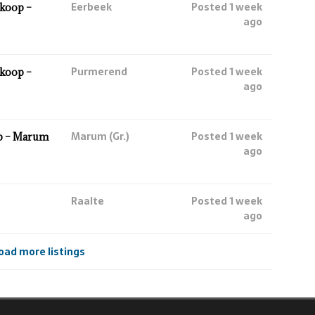
Eerbeek
Posted 1 week
koop –
ago
Purmerend
Posted 1 week
koop –
ago
Marum (Gr.)
Posted 1 week
p – Marum
ago
Raalte
Posted 1 week
ago
oad more listings