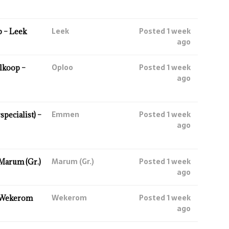
Leek
Posted 1 week
 – Leek
ago
Oploo
Posted 1 week
lkoop –
ago
Emmen
Posted 1 week
ecialist) –
ago
Marum (Gr.)
Posted 1 week
Marum (Gr.)
ago
Wekerom
Posted 1 week
 Wekerom
ago