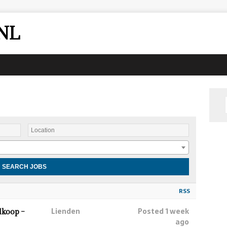
NL
RSS
Lienden
Posted 1 week
lkoop –
ago