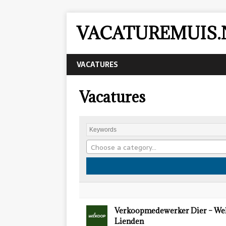
VACATUREMUIS.
VACATURES
Vacatures
Choose a category…
Verkoopmedewerker Dier – We
Lienden