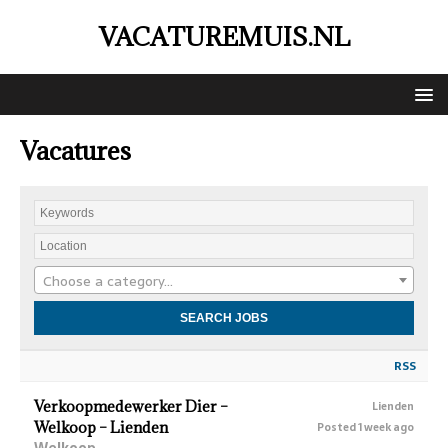
VACATUREMUIS.NL
Vacatures
Choose a category…
RSS
Verkoopmedewerker Dier –
Lienden
Welkoop – Lienden
Posted 1 week ago
Welkoop