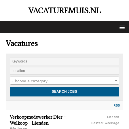
VACATUREMUIS.NL
Vacatures
Choose a category…
RSS
Verkoopmedewerker Dier –
Lienden
Welkoop – Lienden
Posted 1 week ago
Welkoop